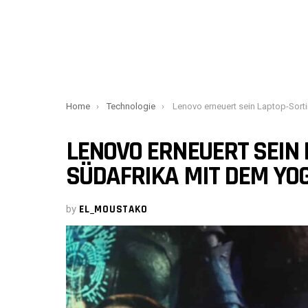
You are here:
Home
Technologie
Lenovo erneuert sein Laptop-Sortiment in Südafrika mit dem Yoga Sli
LENOVO ERNEUERT SEIN 
SÜDAFRIKA MIT DEM YOG
by
EL_MOUSTAKO