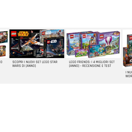
LEGO FRIENDS: I 4 MIGLIORI SET
GO
SCOPRI I NUOVI SET LEGO STAR
[ANNO] – RECENSIONE E TEST
WARS DI [ANNO]
I N
WOR