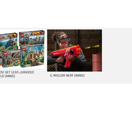
UOVI SET LEGO JURASSIC
IL MIGLIOR NERF [ANNO]
LD [ANNO]