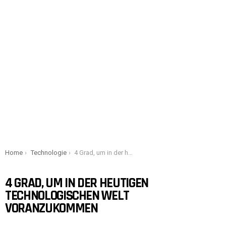
You are here:
Home
Technologie
4 Grad, um in der heutigen technologischen Welt voranzukommen
4 GRAD, UM IN DER HEUTIGEN
TECHNOLOGISCHEN WELT
VORANZUKOMMEN