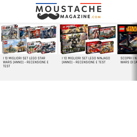
LATEST
STORIES
I 13 MIGLIORI SET LEGO STAR
I 10 MIGLIORI SET LEGO NINJAGO
SCOPRI I 
WARS [ANNO] – RECENSIONE E
[ANNO] – RECENSIONE E TEST
WARS DI [
TEST