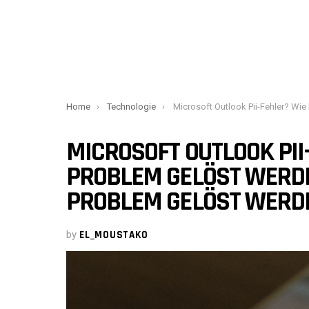
You are here:
Home
Technologie
Microsoft Outlook Pii-Fehler? Wie kann dieses Problem gelöst werden? Wie kann das Probl
MICROSOFT OUTLOOK PII
PROBLEM GELÖST WERD
PROBLEM GELÖST WERD
by
EL_MOUSTAKO