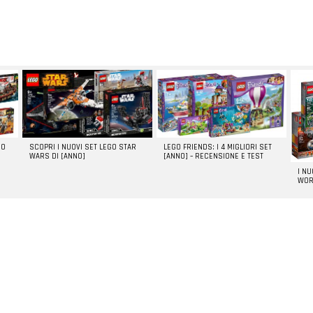
GO
SCOPRI I NUOVI SET LEGO STAR
LEGO FRIENDS: I 4 MIGLIORI SET
WARS DI [ANNO]
[ANNO] – RECENSIONE E TEST
I N
WOR