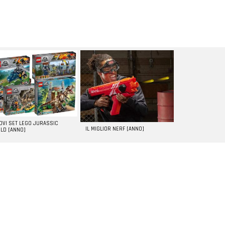
UOVI SET LEGO JURASSIC
IL MIGLIOR NERF [ANNO]
LD [ANNO]