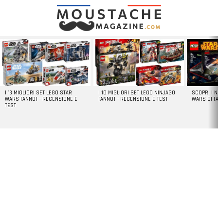
LATEST
STORIES
I 13 MIGLIORI SET LEGO STAR
I 10 MIGLIORI SET LEGO NINJAGO
SCOPRI I 
WARS [ANNO] – RECENSIONE E
[ANNO] – RECENSIONE E TEST
WARS DI [
TEST