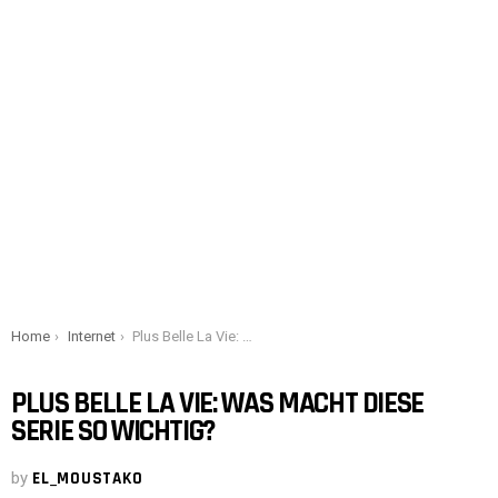
You are here:
Home
Internet
Plus Belle La Vie: Was macht diese Serie so wichtig?
PLUS BELLE LA VIE: WAS MACHT DIESE
SERIE SO WICHTIG?
by
EL_MOUSTAKO