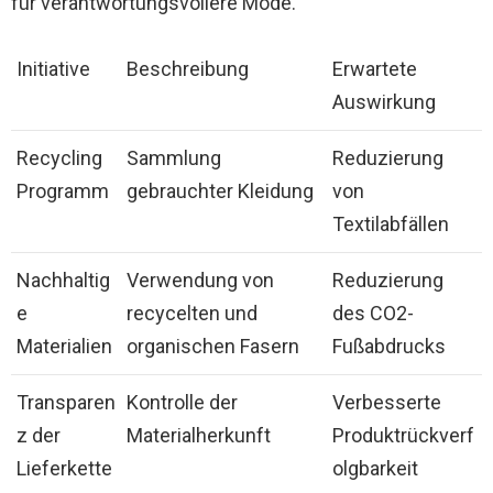
für verantwortungsvollere Mode.
Initiative
Beschreibung
Erwartete
Auswirkung
Recycling
Sammlung
Reduzierung
Programm
gebrauchter Kleidung
von
Textilabfällen
Nachhaltig
Verwendung von
Reduzierung
e
recycelten und
des CO2-
Materialien
organischen Fasern
Fußabdrucks
Transparen
Kontrolle der
Verbesserte
z der
Materialherkunft
Produktrückverf
Lieferkette
olgbarkeit