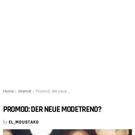
You are here:
Home
Internet
Promod: der neue Modetrend?
PROMOD: DER NEUE MODETREND?
by
EL_MOUSTAKO