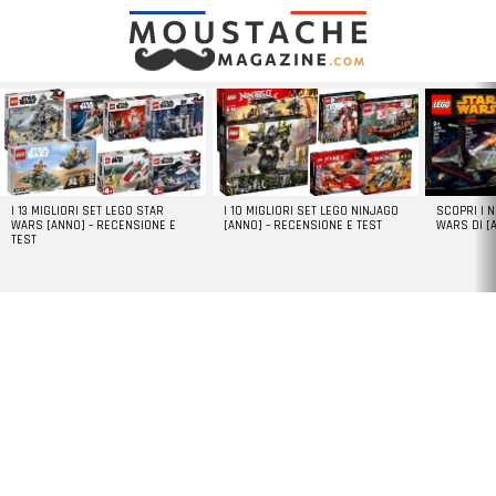
LATEST
STORIES
I 13 MIGLIORI SET LEGO STAR
I 10 MIGLIORI SET LEGO NINJAGO
SCOPRI I 
WARS [ANNO] – RECENSIONE E
[ANNO] – RECENSIONE E TEST
WARS DI [
TEST