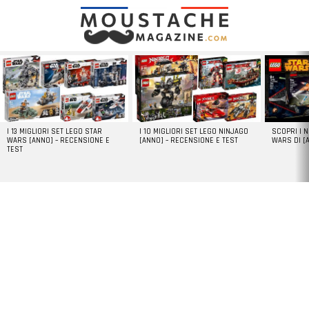
LATEST
STORIES
I 13 MIGLIORI SET LEGO STAR
I 10 MIGLIORI SET LEGO NINJAGO
SCOPRI I 
WARS [ANNO] – RECENSIONE E
[ANNO] – RECENSIONE E TEST
WARS DI [
TEST