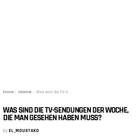
You are here:
Home
Internet
Was sind die TV-Sendungen der Woche, die man gesehen haben muss?
WAS SIND DIE TV-SENDUNGEN DER WOCHE,
DIE MAN GESEHEN HABEN MUSS?
by
EL_MOUSTAKO