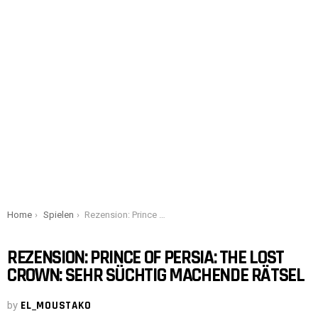
You are here:
Home
Spielen
Rezension: Prince of Persia: The Lost Crown: sehr süchtig machende Rätsel
REZENSION: PRINCE OF PERSIA: THE LOST
CROWN: SEHR SÜCHTIG MACHENDE RÄTSEL
by
EL_MOUSTAKO