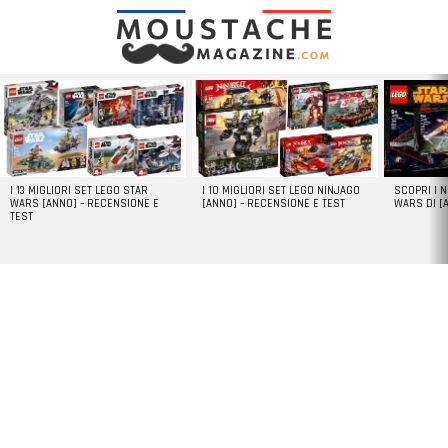
LATEST
STORIES
I 13 MIGLIORI SET LEGO STAR
I 10 MIGLIORI SET LEGO NINJAGO
SCOPRI I 
WARS [ANNO] – RECENSIONE E
[ANNO] – RECENSIONE E TEST
WARS DI [
TEST