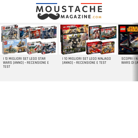
LATEST
STORIES
I 13 MIGLIORI SET LEGO STAR
I 10 MIGLIORI SET LEGO NINJAGO
SCOPRI I 
WARS [ANNO] – RECENSIONE E
[ANNO] – RECENSIONE E TEST
WARS DI [
TEST