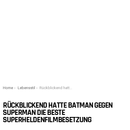
You are here:
Home
Lebensstil
Rückblickend hatte Batman gegen Superman die beste Superheldenfilmbesetzung
RÜCKBLICKEND HATTE BATMAN GEGEN
SUPERMAN DIE BESTE
SUPERHELDENFILMBESETZUNG