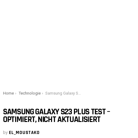
You are here:
Home
Technologie
Samsung Galaxy S23 Plus Test – Optimiert, nicht aktualisiert
SAMSUNG GALAXY S23 PLUS TEST –
OPTIMIERT, NICHT AKTUALISIERT
by
EL_MOUSTAKO