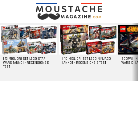
LATEST
STORIES
I 13 MIGLIORI SET LEGO STAR
I 10 MIGLIORI SET LEGO NINJAGO
SCOPRI I 
WARS [ANNO] – RECENSIONE E
[ANNO] – RECENSIONE E TEST
WARS DI [
TEST