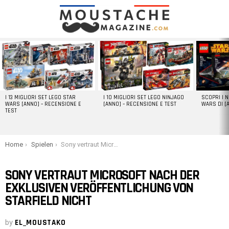
LATEST
STORIES
I 13 MIGLIORI SET LEGO STAR
I 10 MIGLIORI SET LEGO NINJAGO
SCOPRI I 
WARS [ANNO] – RECENSIONE E
[ANNO] – RECENSIONE E TEST
WARS DI [
TEST
You are here:
Home
Spielen
Sony vertraut Microsoft nach der exklusiven Veröffentlichung von Starfield nicht
SONY VERTRAUT MICROSOFT NACH DER
EXKLUSIVEN VERÖFFENTLICHUNG VON
STARFIELD NICHT
by
EL_MOUSTAKO