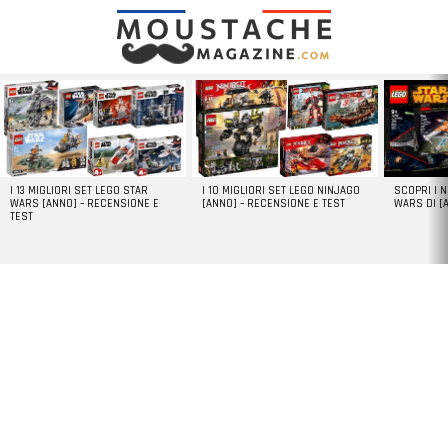
LATEST
STORIES
I 13 MIGLIORI SET LEGO STAR
I 10 MIGLIORI SET LEGO NINJAGO
SCOPRI I 
WARS [ANNO] – RECENSIONE E
[ANNO] – RECENSIONE E TEST
WARS DI [
TEST