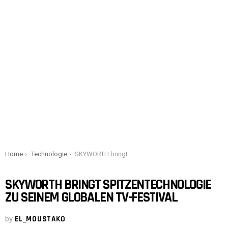
You are here:
Home
Technologie
SKYWORTH bringt Spitzentechnologie zu seinem globalen TV-Festival
SKYWORTH BRINGT SPITZENTECHNOLOGIE
ZU SEINEM GLOBALEN TV-FESTIVAL
by
EL_MOUSTAKO