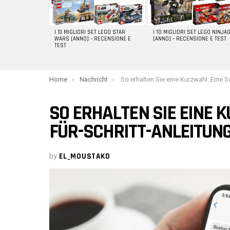
I 13 MIGLIORI SET LEGO STAR
I 10 MIGLIORI SET LEGO NINJA
WARS [ANNO] – RECENSIONE E
[ANNO] – RECENSIONE E TEST
TEST
You are here:
Home
Nachricht
So erhalten Sie eine Kurzwahl: Eine Schritt-für-Schritt-Anl
SO ERHALTEN SIE EINE K
FÜR-SCHRITT-ANLEITUN
by
EL_MOUSTAKO