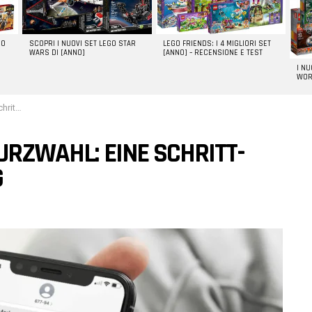
GO
SCOPRI I NUOVI SET LEGO STAR
LEGO FRIENDS: I 4 MIGLIORI SET
WARS DI [ANNO]
[ANNO] – RECENSIONE E TEST
I N
WOR
eitung
URZWAHL: EINE SCHRITT-
G