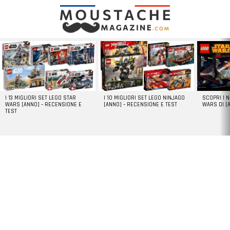
LATEST
STORIES
I 13 MIGLIORI SET LEGO STAR
I 10 MIGLIORI SET LEGO NINJAGO
SCOPRI I 
WARS [ANNO] – RECENSIONE E
[ANNO] – RECENSIONE E TEST
WARS DI [
TEST