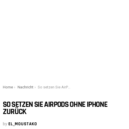
You are here:
Home
Nachricht
So setzen Sie AirPods ohne iPhone zurück
SO SETZEN SIE AIRPODS OHNE IPHONE
ZURÜCK
by
EL_MOUSTAKO