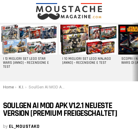
LATEST
STORIES
I 13 MIGLIORI SET LEGO STAR
I 10 MIGLIORI SET LEGO NINJAGO
SCOPRI I 
WARS [ANNO] – RECENSIONE E
[ANNO] – RECENSIONE E TEST
WARS DI [
TEST
You are here:
Home
K.I.
SoulGen AI MOD APK v1.2.1 Neueste Version [Premium freigeschaltet]
SOULGEN AI MOD APK V1.2.1 NEUESTE
VERSION [PREMIUM FREIGESCHALTET]
by
EL_MOUSTAKO