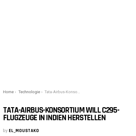
You are here:
Home
Technologie
Tata-Airbus-Konsortium will C295-Flugzeuge in Indien herstellen
TATA-AIRBUS-KONSORTIUM WILL C295-
FLUGZEUGE IN INDIEN HERSTELLEN
by
EL_MOUSTAKO