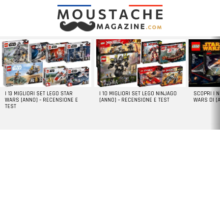
LATEST
STORIES
I 13 MIGLIORI SET LEGO STAR
I 10 MIGLIORI SET LEGO NINJAGO
SCOPRI I 
WARS [ANNO] – RECENSIONE E
[ANNO] – RECENSIONE E TEST
WARS DI [
TEST