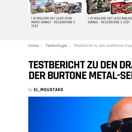
I 13 MIGLIORI SET LEGO STAR
I 10 MIGLIORI SET LEGO NINJA
WARS [ANNO] – RECENSIONE E
[ANNO] – RECENSIONE E TEST
TEST
You are here:
Home
Technologie
Testbericht zu den drahtlosen Kopfhörern der Burtone M
TESTBERICHT ZU DEN D
DER BURTONE METAL-SE
by
EL_MOUSTAKO