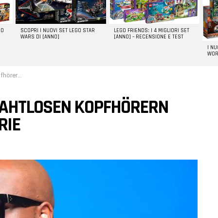
GO
SCOPRI I NUOVI SET LEGO STAR
LEGO FRIENDS: I 4 MIGLIORI SET
WARS DI [ANNO]
[ANNO] – RECENSIONE E TEST
I N
WOR
etal-Serie
RAHTLOSEN KOPFHÖRERN
RIE