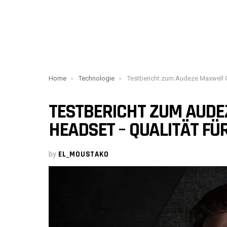
You are here:
Home
Technologie
Testbericht zum Audeze Maxwell Gaming-Headset – Qualität für G
TESTBERICHT ZUM AUDE
HEADSET – QUALITÄT FÜ
by
EL_MOUSTAKO