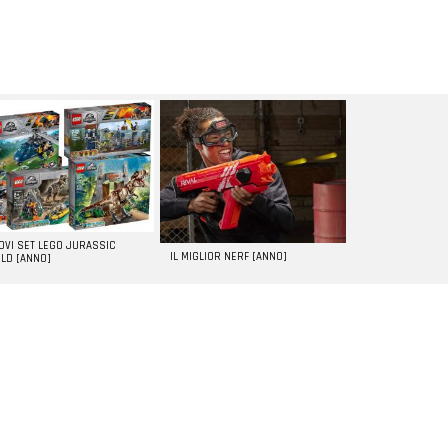
UOVI SET LEGO JURASSIC
IL MIGLIOR NERF [ANNO]
LD [ANNO]