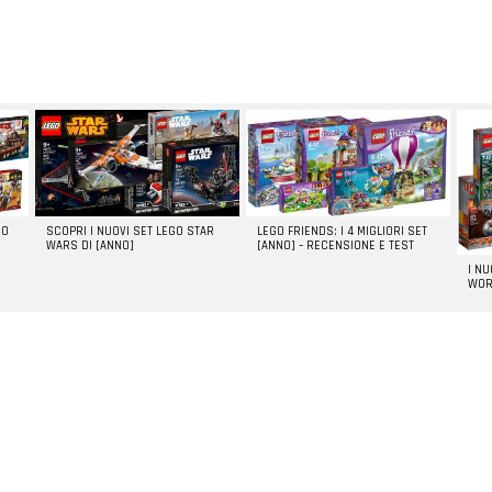
GO
SCOPRI I NUOVI SET LEGO STAR
LEGO FRIENDS: I 4 MIGLIORI SET
WARS DI [ANNO]
[ANNO] – RECENSIONE E TEST
I N
WOR