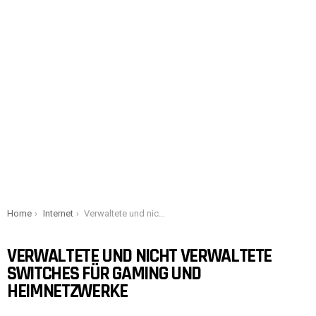
You are here:
Home
Internet
Verwaltete und nicht verwaltete Switches für Gaming und Heimnetzwerke
VERWALTETE UND NICHT VERWALTETE
SWITCHES FÜR GAMING UND
HEIMNETZWERKE