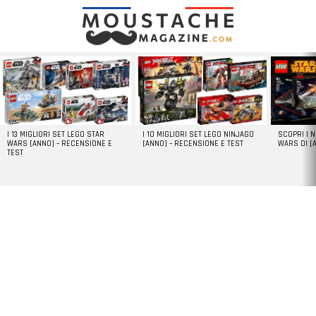
LATEST
STORIES
I 13 MIGLIORI SET LEGO STAR
I 10 MIGLIORI SET LEGO NINJAGO
SCOPRI I 
WARS [ANNO] – RECENSIONE E
[ANNO] – RECENSIONE E TEST
WARS DI [
TEST