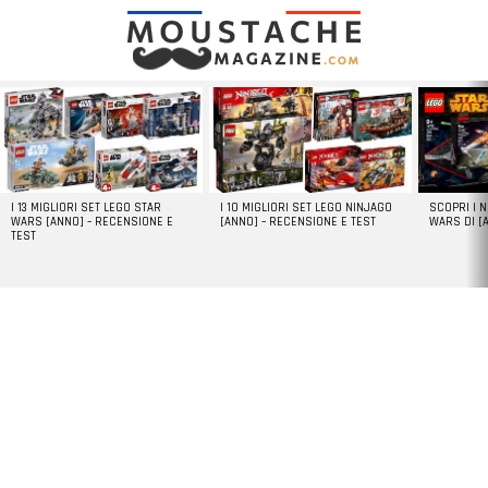
LATEST
STORIES
I 13 MIGLIORI SET LEGO STAR
I 10 MIGLIORI SET LEGO NINJAGO
SCOPRI I 
WARS [ANNO] – RECENSIONE E
[ANNO] – RECENSIONE E TEST
WARS DI [
TEST