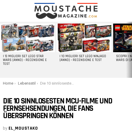
LATEST
STORIES
I 13 MIGLIORI SET LEGO STAR
I 10 MIGLIORI SET LEGO NINJAGO
SCOPRI I 
WARS [ANNO] – RECENSIONE E
[ANNO] – RECENSIONE E TEST
WARS DI [
TEST
You are here:
Home
Lebensstil
Die 10 sinnlosesten MCU-Filme und Fernsehsendungen, die Fans überspringen können
DIE 10 SINNLOSESTEN MCU-FILME UND
FERNSEHSENDUNGEN, DIE FANS
ÜBERSPRINGEN KÖNNEN
by
EL_MOUSTAKO