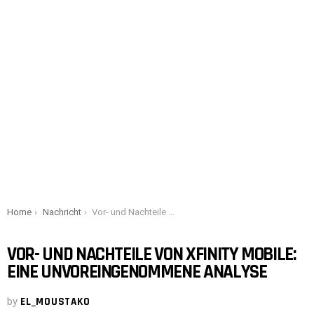
You are here:
Home
Nachricht
Vor- und Nachteile von Xfinity Mobile: Eine unvoreingenommene Analyse
VOR- UND NACHTEILE VON XFINITY MOBILE:
EINE UNVOREINGENOMMENE ANALYSE
by
EL_MOUSTAKO