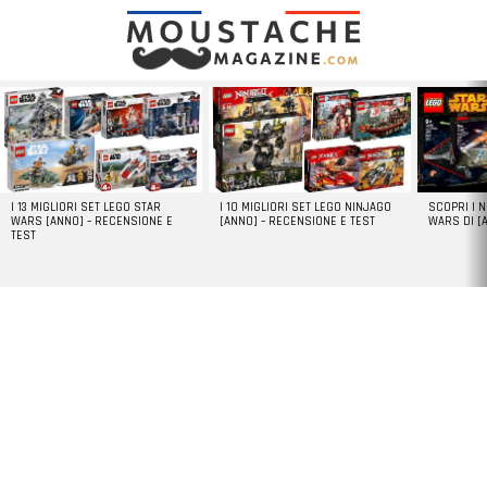
LATEST
STORIES
I 13 MIGLIORI SET LEGO STAR
I 10 MIGLIORI SET LEGO NINJAGO
SCOPRI I 
WARS [ANNO] – RECENSIONE E
[ANNO] – RECENSIONE E TEST
WARS DI [
TEST