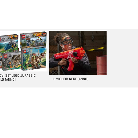
UOVI SET LEGO JURASSIC
IL MIGLIOR NERF [ANNO]
LD [ANNO]