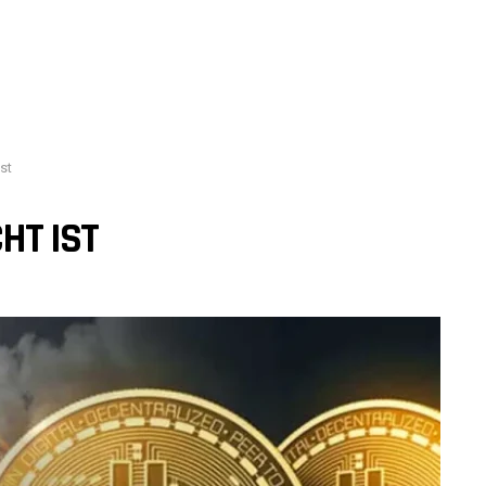
st
HT IST