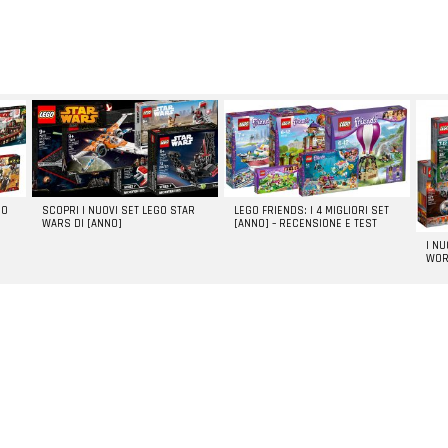
GO
SCOPRI I NUOVI SET LEGO STAR
LEGO FRIENDS: I 4 MIGLIORI SET
WARS DI [ANNO]
[ANNO] – RECENSIONE E TEST
I N
WOR