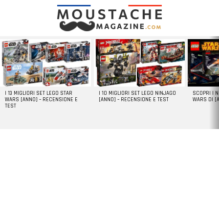
LATEST
STORIES
I 13 MIGLIORI SET LEGO STAR
I 10 MIGLIORI SET LEGO NINJAGO
SCOPRI I 
WARS [ANNO] – RECENSIONE E
[ANNO] – RECENSIONE E TEST
WARS DI [
TEST