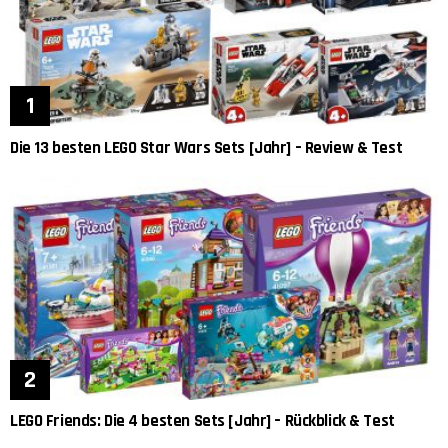
Die 13 besten LEGO Star Wars Sets [Jahr] – Review & Test
LEGO Friends: Die 4 besten Sets [Jahr] – Rückblick & Test