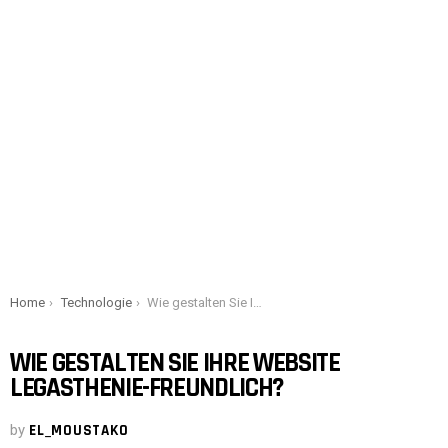
You are here:
Home
Technologie
Wie gestalten Sie Ihre Website Legasthenie-freundlich?
WIE GESTALTEN SIE IHRE WEBSITE
LEGASTHENIE-FREUNDLICH?
by
EL_MOUSTAKO