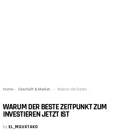
You are here:
Home
Geschäft & Marketing
Warum der beste Zeitpunkt zum Investieren JETZT ist
WARUM DER BESTE ZEITPUNKT ZUM
INVESTIEREN JETZT IST
by
EL_MOUSTAKO