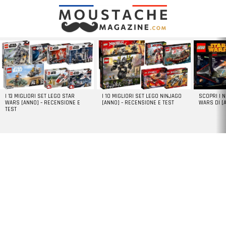
LATEST
STORIES
I 13 MIGLIORI SET LEGO STAR
I 10 MIGLIORI SET LEGO NINJAGO
SCOPRI I 
WARS [ANNO] – RECENSIONE E
[ANNO] – RECENSIONE E TEST
WARS DI [
TEST