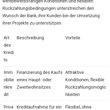
wettbewerbsfähigen Konditionen und flexiblen
Rückzahlungsbedingungen unterstreichen den
Wunsch der Bank, ihre Kunden bei der Umsetzung
ihrer Projekte zu unterstützen.
Art
Beschreibung
Vorteile
des
Kredi
ts
Imm
Finanzierung des Kaufs
Attraktive
obilie
eines Haupt- oder
Konditionen, flexible
nkre
Zweitwohnsitzes
Rückzahlungsmöglic
dit
hkeiten
Priva
Kreditaufnahme für ein
Flexibel, ohne