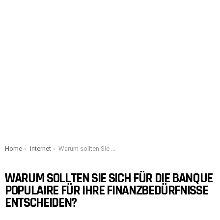
You are here:
Home
Internet
Warum sollten Sie sich für die Banque Populaire für Ihre Finanzbedürfnisse entscheiden?
WARUM SOLLTEN SIE SICH FÜR DIE BANQUE
POPULAIRE FÜR IHRE FINANZBEDÜRFNISSE
ENTSCHEIDEN?