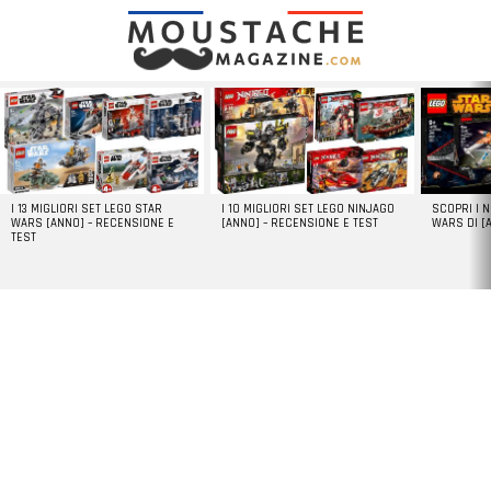
LATEST
STORIES
I 13 MIGLIORI SET LEGO STAR
I 10 MIGLIORI SET LEGO NINJAGO
SCOPRI I 
WARS [ANNO] – RECENSIONE E
[ANNO] – RECENSIONE E TEST
WARS DI [
TEST