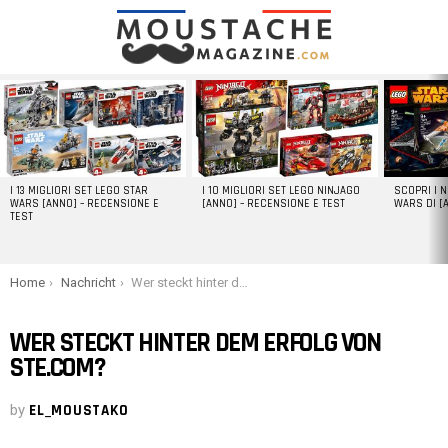
LATEST
STORIES
I 13 MIGLIORI SET LEGO STAR
I 10 MIGLIORI SET LEGO NINJAGO
SCOPRI I 
WARS [ANNO] – RECENSIONE E
[ANNO] – RECENSIONE E TEST
WARS DI [
TEST
You are here:
Home
Nachricht
Wer steckt hinter dem Erfolg von ste.com?
WER STECKT HINTER DEM ERFOLG VON
STE.COM?
by
EL_MOUSTAKO