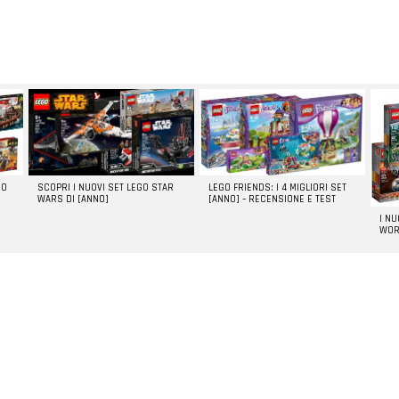
GO
SCOPRI I NUOVI SET LEGO STAR
LEGO FRIENDS: I 4 MIGLIORI SET
WARS DI [ANNO]
[ANNO] – RECENSIONE E TEST
I N
WOR