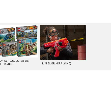
UOVI SET LEGO JURASSIC
IL MIGLIOR NERF [ANNO]
LD [ANNO]