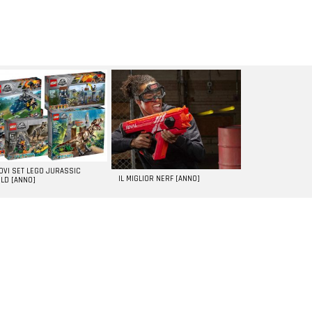
UOVI SET LEGO JURASSIC
IL MIGLIOR NERF [ANNO]
LD [ANNO]