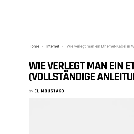
You are here:
Home
Internet
Wie verlegt man ein Ethernet-Kabel in Wänden (vollständige Anleitun
WIE VERLEGT MAN EIN 
(VOLLSTÄNDIGE ANLEITU
by
EL_MOUSTAKO