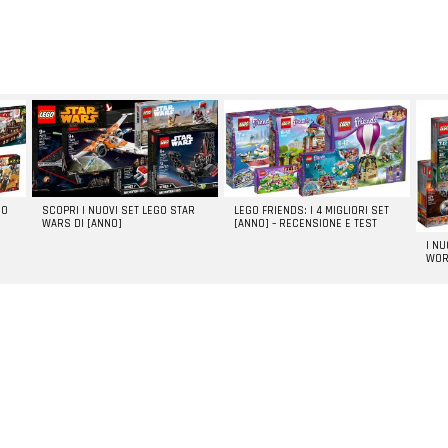
GO
SCOPRI I NUOVI SET LEGO STAR
LEGO FRIENDS: I 4 MIGLIORI SET
WARS DI [ANNO]
[ANNO] – RECENSIONE E TEST
I N
WOR