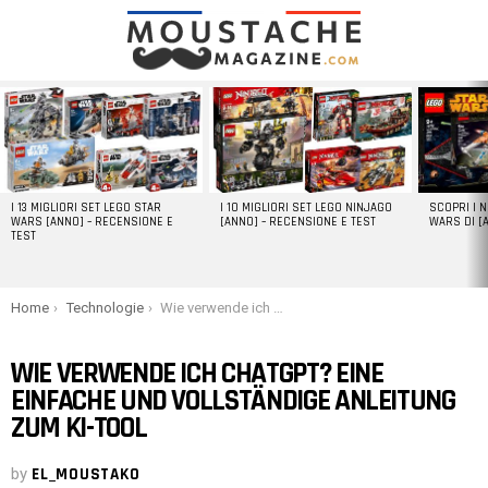
LATEST
STORIES
I 13 MIGLIORI SET LEGO STAR
I 10 MIGLIORI SET LEGO NINJAGO
SCOPRI I 
WARS [ANNO] – RECENSIONE E
[ANNO] – RECENSIONE E TEST
WARS DI [
TEST
You are here:
Home
Technologie
Wie verwende ich ChatGPT? Eine einfache und vollständige Anleitung zum KI-Tool
WIE VERWENDE ICH CHATGPT? EINE
EINFACHE UND VOLLSTÄNDIGE ANLEITUNG
ZUM KI-TOOL
by
EL_MOUSTAKO