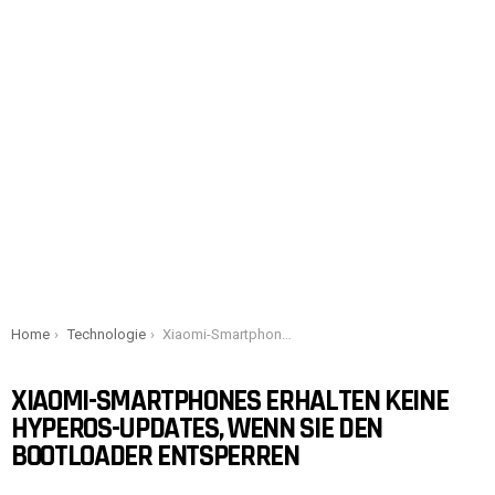
You are here:
Home
Technologie
Xiaomi-Smartphones erhalten keine HyperOS-Updates, wenn Sie den Bootloader entsperren
XIAOMI-SMARTPHONES ERHALTEN KEINE
HYPEROS-UPDATES, WENN SIE DEN
BOOTLOADER ENTSPERREN