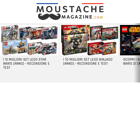
LATEST
STORIES
I 13 MIGLIORI SET LEGO STAR
I 10 MIGLIORI SET LEGO NINJAGO
SCOPRI I 
WARS [ANNO] – RECENSIONE E
[ANNO] – RECENSIONE E TEST
WARS DI [
TEST