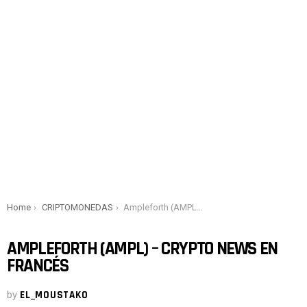
You are here:
Home
CRIPTOMONEDAS
Ampleforth (AMPL) – Crypto News en francés
AMPLEFORTH (AMPL) – CRYPTO NEWS EN
FRANCÉS
by
EL_MOUSTAKO