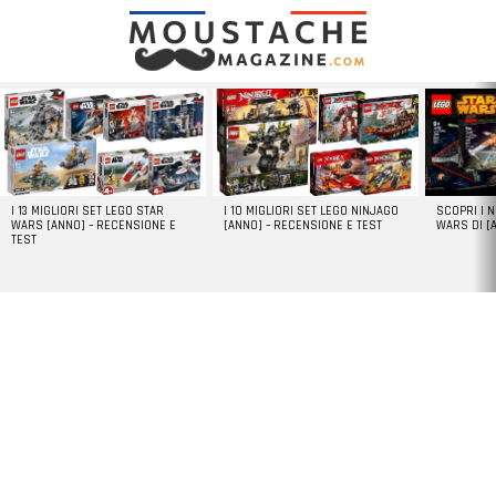
LATEST
STORIES
I 13 MIGLIORI SET LEGO STAR
I 10 MIGLIORI SET LEGO NINJAGO
SCOPRI I 
WARS [ANNO] – RECENSIONE E
[ANNO] – RECENSIONE E TEST
WARS DI [
TEST