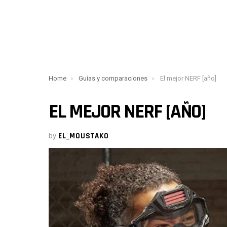
You are here:
Home
Guías y comparaciones
El mejor NERF [año]
EL MEJOR NERF [AÑO]
by
EL_MOUSTAKO