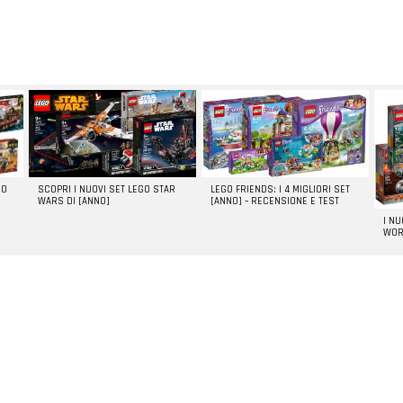
GO
SCOPRI I NUOVI SET LEGO STAR
LEGO FRIENDS: I 4 MIGLIORI SET
WARS DI [ANNO]
[ANNO] – RECENSIONE E TEST
I N
WOR