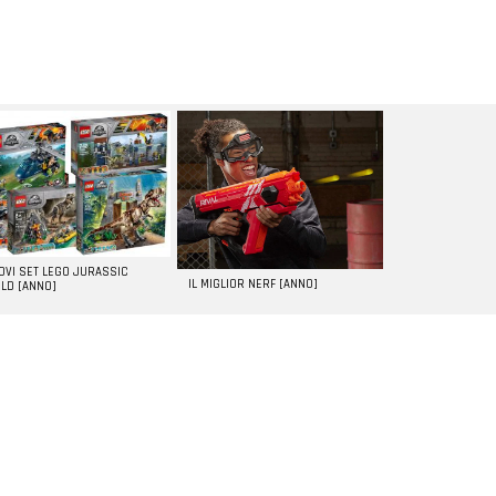
UOVI SET LEGO JURASSIC
IL MIGLIOR NERF [ANNO]
LD [ANNO]