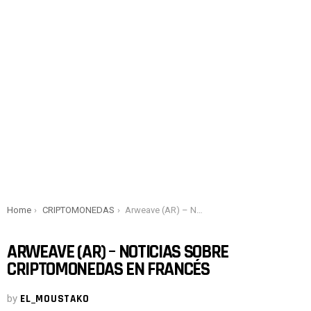
You are here:
Home
CRIPTOMONEDAS
Arweave (AR) – Noticias sobre criptomonedas en francés
ARWEAVE (AR) – NOTICIAS SOBRE
CRIPTOMONEDAS EN FRANCÉS
by
EL_MOUSTAKO