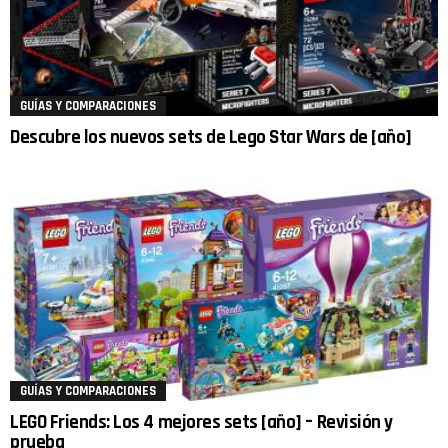
GUÍAS Y COMPARACIONES
Descubre los nuevos sets de Lego Star Wars de [año]
GUÍAS Y COMPARACIONES
LEGO Friends: Los 4 mejores sets [año] – Revisión y
prueba