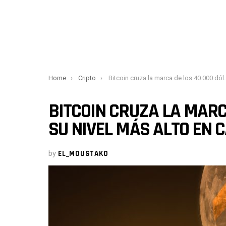
You are here:
Home
Cripto
Bitcoin cruza la marca de los 40.000 dólares, su nivel más alto en casi dos años
BITCOIN CRUZA LA MARC
SU NIVEL MÁS ALTO EN 
by
EL_MOUSTAKO