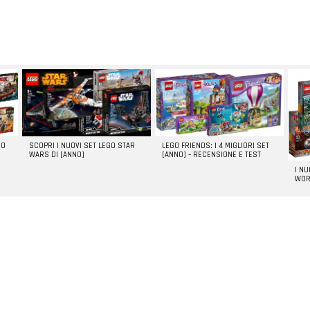
GO
SCOPRI I NUOVI SET LEGO STAR
LEGO FRIENDS: I 4 MIGLIORI SET
WARS DI [ANNO]
[ANNO] – RECENSIONE E TEST
I N
WOR