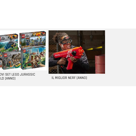
UOVI SET LEGO JURASSIC
IL MIGLIOR NERF [ANNO]
LD [ANNO]