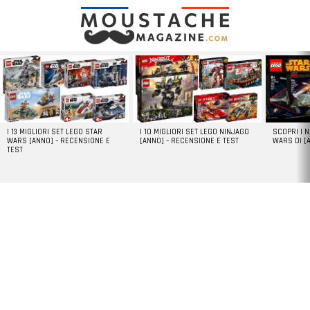
LATEST
STORIES
I 13 MIGLIORI SET LEGO STAR
I 10 MIGLIORI SET LEGO NINJAGO
SCOPRI I 
WARS [ANNO] – RECENSIONE E
[ANNO] – RECENSIONE E TEST
WARS DI [
TEST