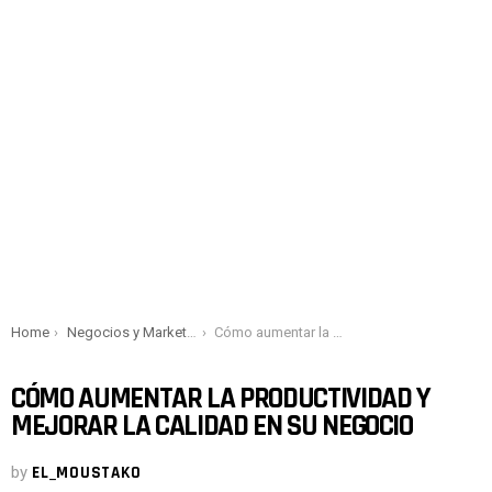
You are here:
Home
Negocios y Marketing
Cómo aumentar la productividad y mejorar la calidad en su negocio
CÓMO AUMENTAR LA PRODUCTIVIDAD Y
MEJORAR LA CALIDAD EN SU NEGOCIO
by
EL_MOUSTAKO