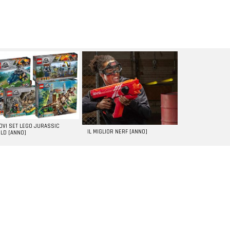
UOVI SET LEGO JURASSIC
IL MIGLIOR NERF [ANNO]
LD [ANNO]