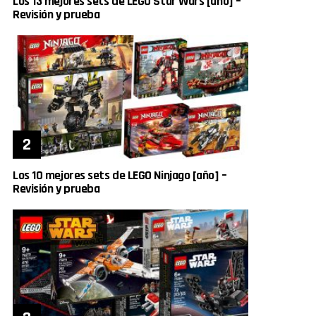
Los 13 mejores sets de LEGO Star Wars [año] –
Revisión y prueba
Los 10 mejores sets de LEGO Ninjago [año] –
Revisión y prueba