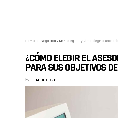
You are here:
Home
Negocios y Marketing
¿Cómo elegir el asesor bursátil adecuado par
¿CÓMO ELEGIR EL ASES
PARA SUS OBJETIVOS DE
by
EL_MOUSTAKO