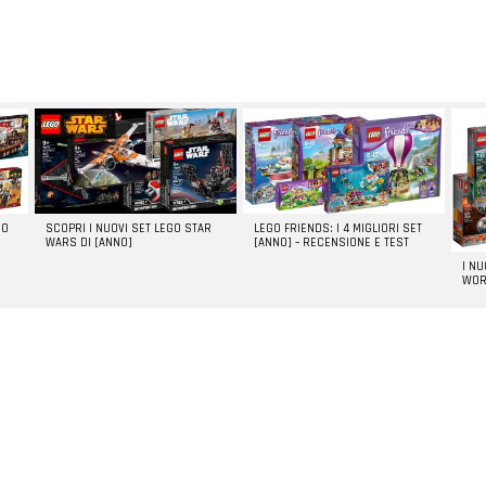
GO
SCOPRI I NUOVI SET LEGO STAR
LEGO FRIENDS: I 4 MIGLIORI SET
WARS DI [ANNO]
[ANNO] – RECENSIONE E TEST
I N
WOR