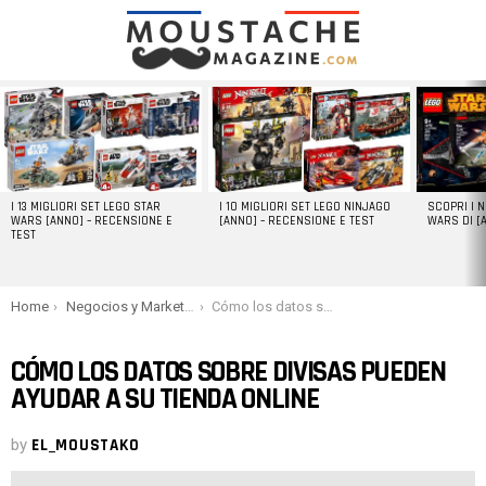
LATEST
STORIES
I 13 MIGLIORI SET LEGO STAR
I 10 MIGLIORI SET LEGO NINJAGO
SCOPRI I 
WARS [ANNO] – RECENSIONE E
[ANNO] – RECENSIONE E TEST
WARS DI [
TEST
You are here:
Home
Negocios y Marketing
Cómo los datos sobre divisas pueden ayudar a su tienda online
CÓMO LOS DATOS SOBRE DIVISAS PUEDEN
AYUDAR A SU TIENDA ONLINE
by
EL_MOUSTAKO