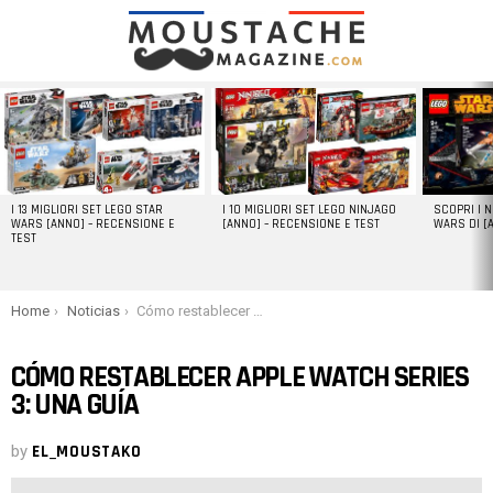
LATEST
STORIES
I 13 MIGLIORI SET LEGO STAR
I 10 MIGLIORI SET LEGO NINJAGO
SCOPRI I 
WARS [ANNO] – RECENSIONE E
[ANNO] – RECENSIONE E TEST
WARS DI [
TEST
You are here:
Home
Noticias
Cómo restablecer Apple Watch Series 3: una guía
CÓMO RESTABLECER APPLE WATCH SERIES
3: UNA GUÍA
by
EL_MOUSTAKO