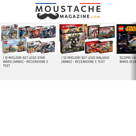
LATEST
STORIES
I 13 MIGLIORI SET LEGO STAR
I 10 MIGLIORI SET LEGO NINJAGO
SCOPRI I 
WARS [ANNO] – RECENSIONE E
[ANNO] – RECENSIONE E TEST
WARS DI [
TEST