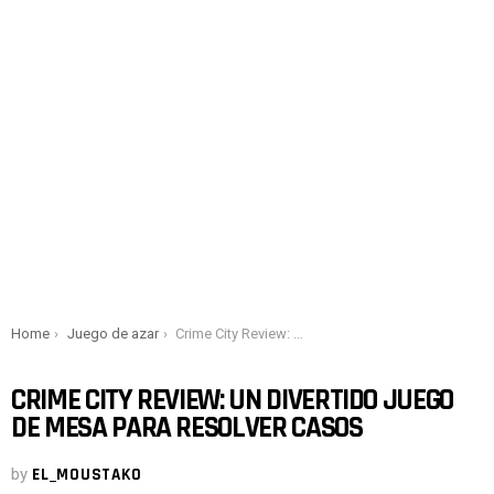
You are here:
Home
Juego de azar
Crime City Review: un divertido juego de mesa para resolver casos
CRIME CITY REVIEW: UN DIVERTIDO JUEGO
DE MESA PARA RESOLVER CASOS
by
EL_MOUSTAKO