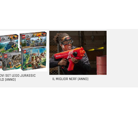
UOVI SET LEGO JURASSIC
IL MIGLIOR NERF [ANNO]
LD [ANNO]