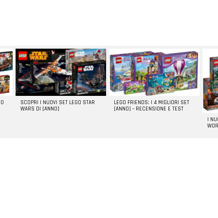
GO
SCOPRI I NUOVI SET LEGO STAR
LEGO FRIENDS: I 4 MIGLIORI SET
WARS DI [ANNO]
[ANNO] – RECENSIONE E TEST
I N
WOR