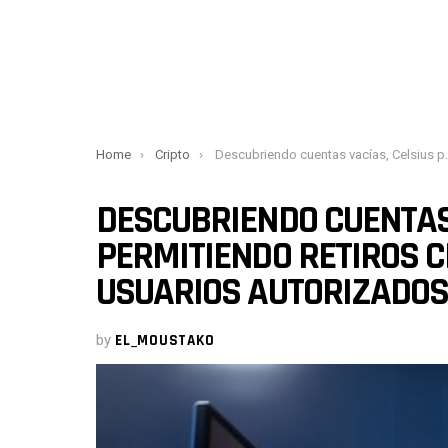
You are here:
Home
Cripto
Descubriendo cuentas vacías, Celsius permitiendo retiros criptográficos para usuarios autorizados
DESCUBRIENDO CUENTAS 
PERMITIENDO RETIROS 
USUARIOS AUTORIZADOS
by
EL_MOUSTAKO