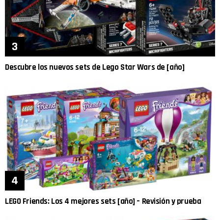
Descubre los nuevos sets de Lego Star Wars de [año]
LEGO Friends: Los 4 mejores sets [año] – Revisión y prueba