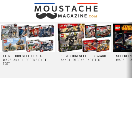
LATEST
STORIES
I 13 MIGLIORI SET LEGO STAR
I 10 MIGLIORI SET LEGO NINJAGO
SCOPRI I 
WARS [ANNO] – RECENSIONE E
[ANNO] – RECENSIONE E TEST
WARS DI [
TEST