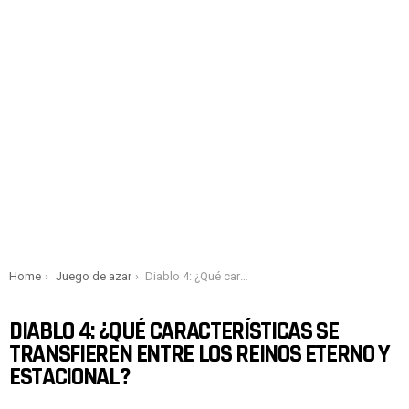
You are here:
Home
Juego de azar
Diablo 4: ¿Qué características se transfieren entre los reinos eterno y estacional?
DIABLO 4: ¿QUÉ CARACTERÍSTICAS SE
TRANSFIEREN ENTRE LOS REINOS ETERNO Y
ESTACIONAL?