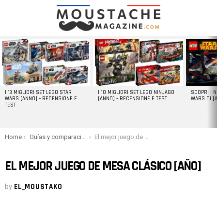
LATEST
STORIES
I 13 MIGLIORI SET LEGO STAR
I 10 MIGLIORI SET LEGO NINJAGO
SCOPRI I 
WARS [ANNO] – RECENSIONE E
[ANNO] – RECENSIONE E TEST
WARS DI [
TEST
You are here:
Home
Guías y comparaciones
El mejor juego de mesa clásico [año]
EL MEJOR JUEGO DE MESA CLÁSICO [AÑO]
by
EL_MOUSTAKO