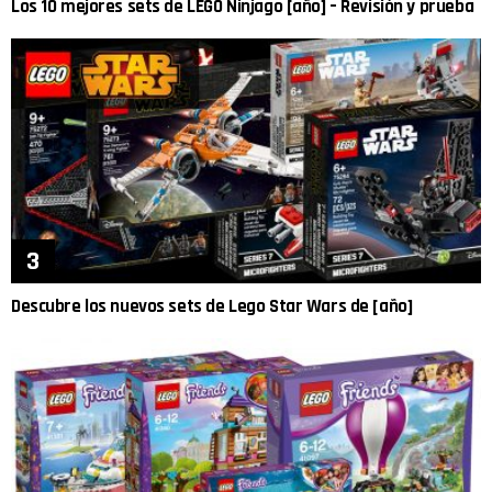
Los 10 mejores sets de LEGO Ninjago [año] – Revisión y prueba
Descubre los nuevos sets de Lego Star Wars de [año]