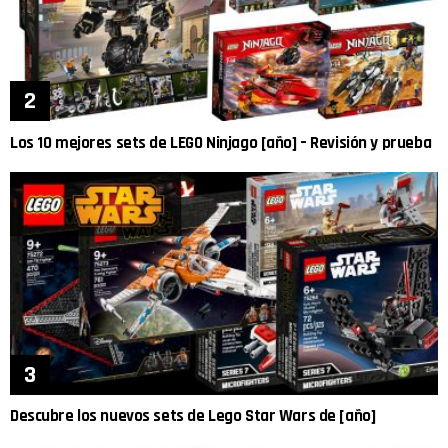
Los 10 mejores sets de LEGO Ninjago [año] – Revisión y prueba
Descubre los nuevos sets de Lego Star Wars de [año]