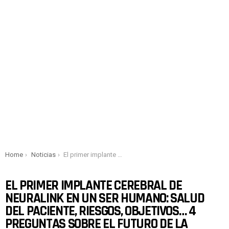
You are here:
Home
Noticias
El primer implante cerebral de Neuralink en un ser humano: salud del paciente, riesgos, objetivos… 4 preguntas sobre el futuro de la neurotecnología
EL PRIMER IMPLANTE CEREBRAL DE
NEURALINK EN UN SER HUMANO: SALUD
DEL PACIENTE, RIESGOS, OBJETIVOS… 4
PREGUNTAS SOBRE EL FUTURO DE LA