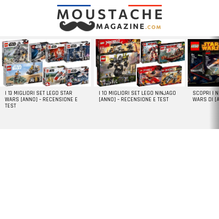
LATEST
STORIES
I 13 MIGLIORI SET LEGO STAR
I 10 MIGLIORI SET LEGO NINJAGO
SCOPRI I 
WARS [ANNO] – RECENSIONE E
[ANNO] – RECENSIONE E TEST
WARS DI [
TEST