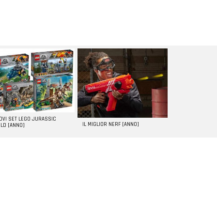
UOVI SET LEGO JURASSIC
IL MIGLIOR NERF [ANNO]
LD [ANNO]