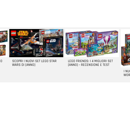
GO
SCOPRI I NUOVI SET LEGO STAR
LEGO FRIENDS: I 4 MIGLIORI SET
WARS DI [ANNO]
[ANNO] – RECENSIONE E TEST
I N
WOR