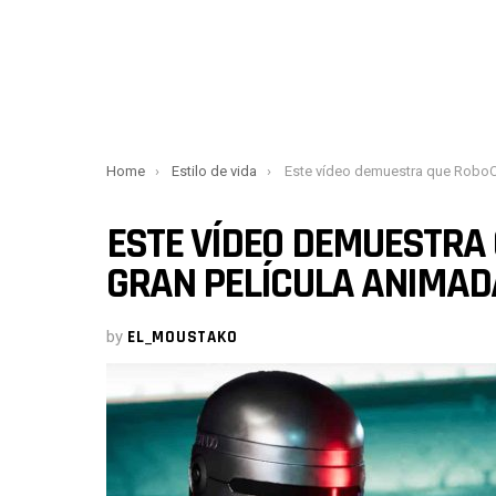
You are here:
Home
Estilo de vida
Este vídeo demuestra que RoboCop sería una gran pelí
ESTE VÍDEO DEMUESTRA
GRAN PELÍCULA ANIMAD
by
EL_MOUSTAKO