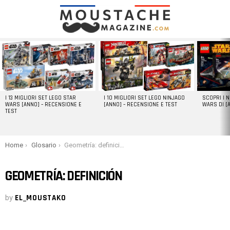
LATEST
STORIES
I 13 MIGLIORI SET LEGO STAR
I 10 MIGLIORI SET LEGO NINJAGO
SCOPRI I 
WARS [ANNO] – RECENSIONE E
[ANNO] – RECENSIONE E TEST
WARS DI [
TEST
You are here:
Home
Glosario
Geometría: definición
GEOMETRÍA: DEFINICIÓN
by
EL_MOUSTAKO