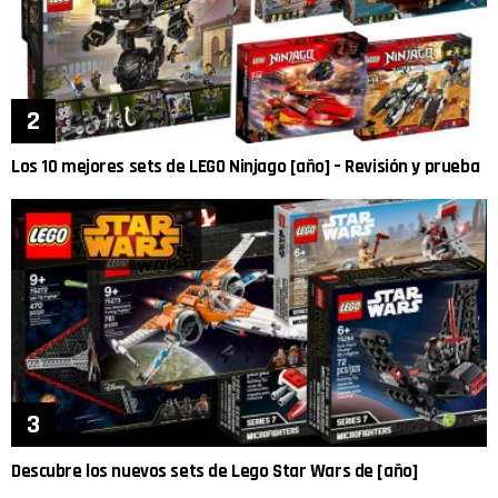
Los 10 mejores sets de LEGO Ninjago [año] – Revisión y prueba
Descubre los nuevos sets de Lego Star Wars de [año]