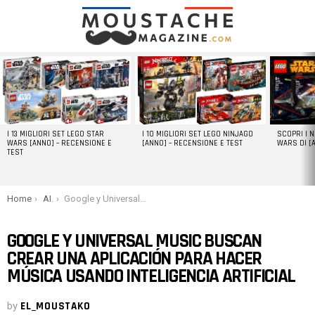
LATEST
STORIES
I 13 MIGLIORI SET LEGO STAR
I 10 MIGLIORI SET LEGO NINJAGO
SCOPRI I 
WARS [ANNO] – RECENSIONE E
[ANNO] – RECENSIONE E TEST
WARS DI [
TEST
You are here:
Home
AI.
Google y Universal Music buscan crear una aplicación para hacer música usando inteligencia artificial
GOOGLE Y UNIVERSAL MUSIC BUSCAN
CREAR UNA APLICACIÓN PARA HACER
MÚSICA USANDO INTELIGENCIA ARTIFICIAL
by
EL_MOUSTAKO