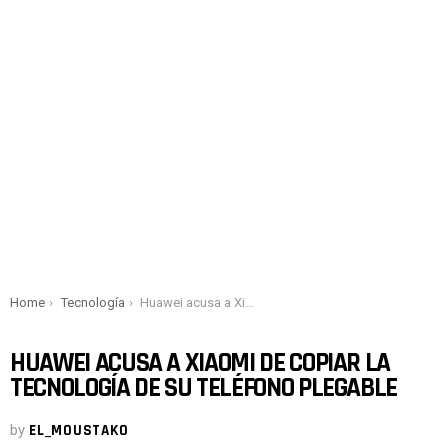
You are here:
Home
Tecnología
Huawei acusa a Xiaomi de copiar la tecnología de su teléfono plegable
HUAWEI ACUSA A XIAOMI DE COPIAR LA
TECNOLOGÍA DE SU TELÉFONO PLEGABLE
by
EL_MOUSTAKO