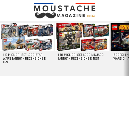
LATEST
STORIES
I 13 MIGLIORI SET LEGO STAR
I 10 MIGLIORI SET LEGO NINJAGO
SCOPRI I 
WARS [ANNO] – RECENSIONE E
[ANNO] – RECENSIONE E TEST
WARS DI [
TEST