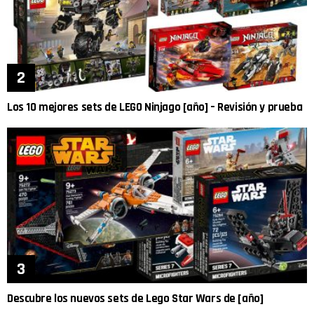
Los 10 mejores sets de LEGO Ninjago [año] – Revisión y prueba
Descubre los nuevos sets de Lego Star Wars de [año]