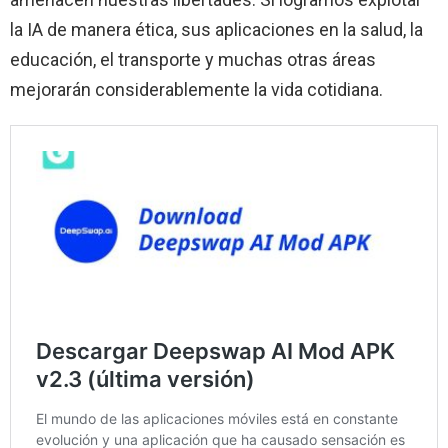
la IA de manera ética, sus aplicaciones en la salud, la
educación, el transporte y muchas otras áreas
mejorarán considerablemente la vida cotidiana.