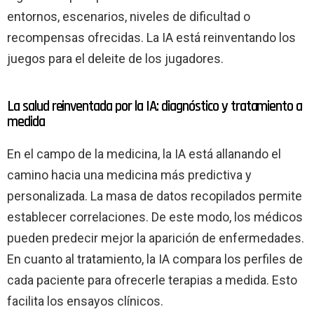
entornos, escenarios, niveles de dificultad o
recompensas ofrecidas. La IA está reinventando los
juegos para el deleite de los jugadores.
La salud reinventada por la IA: diagnóstico y tratamiento a
medida
En el campo de la medicina, la IA está allanando el
camino hacia una medicina más predictiva y
personalizada. La masa de datos recopilados permite
establecer correlaciones. De este modo, los médicos
pueden predecir mejor la aparición de enfermedades.
En cuanto al tratamiento, la IA compara los perfiles de
cada paciente para ofrecerle terapias a medida. Esto
facilita los ensayos clínicos.