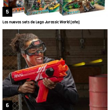
Los nuevos sets de Lego Jurassic World [año]