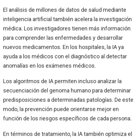
El análisis de millones de datos de salud mediante
inteligencia artificial también acelera la investigación
médica. Los investigadores tienen más información
para comprender las enfermedades y desarrollar
nuevos medicamentos. En los hospitales, la IA ya
ayuda a los médicos con el diagnóstico al detectar
anomalías en los exámenes médicos.
Los algoritmos de IA permiten incluso analizar la
secuenciación del genoma humano para determinar
predisposiciones a determinadas patologías. De este
modo, la prevención puede orientarse mejor en
función de los riesgos específicos de cada persona.
En términos de tratamiento, la IA también optimiza el