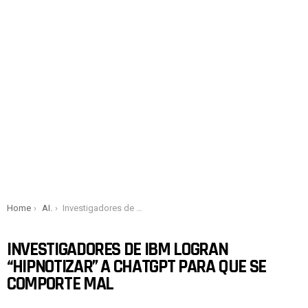
You are here:
Home
AI.
Investigadores de IBM logran “hipnotizar” a ChatGPT para que se comporte mal
INVESTIGADORES DE IBM LOGRAN
“HIPNOTIZAR” A CHATGPT PARA QUE SE
COMPORTE MAL