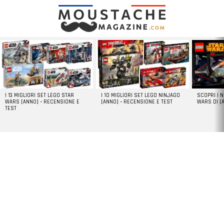
LATEST
STORIES
I 13 MIGLIORI SET LEGO STAR
I 10 MIGLIORI SET LEGO NINJAGO
SCOPRI I 
WARS [ANNO] – RECENSIONE E
[ANNO] – RECENSIONE E TEST
WARS DI [
TEST