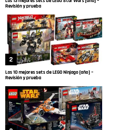
Los 13 mejores sets de LEGO Star Wars [año] –
Revisión y prueba
Los 10 mejores sets de LEGO Ninjago [año] –
Revisión y prueba