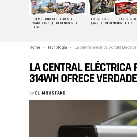
I 13 MIGLIORI SET LEGO STAR
I 10 MIGLIORI SET LEGO NINJA
WARS [ANNO] – RECENSIONE E
[ANNO] – RECENSIONE E TEST
TEST
You are here:
Home
Tecnología
La central eléctrica portátil Elecstor Core 314Wh ofrece verdadera p
LA CENTRAL ELÉCTRICA 
314WH OFRECE VERDADE
by
EL_MOUSTAKO